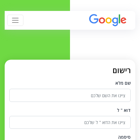
רישום
שם מלא
דוא " ל
סיסמה